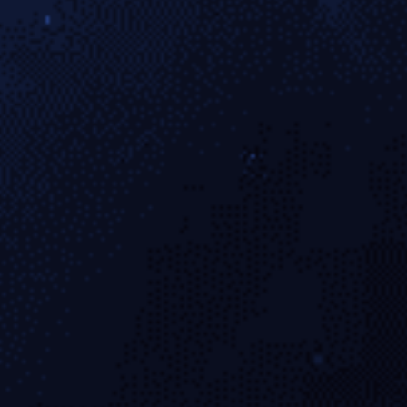
升产品体验。
【不卡顿】
，不
即使用流量看高清直播也不会