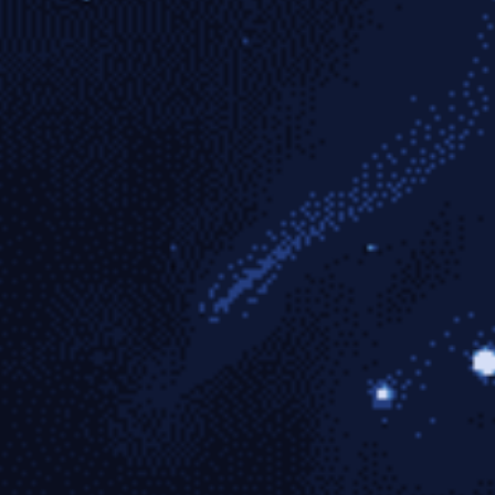
2023年8月29日 · v5.2.7
新增热门话题聚合区。
直播性能进一步增强。
2023年1月15日 · v5.1.0
自动深色模式上线。
个性推荐模型优化。
2021 年
2021年7月28日 · v4.7.2
奥运专属页面上线。