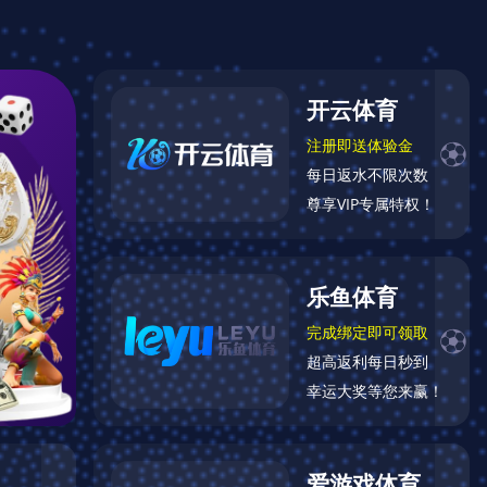
App
公司
体育
注册入口
简介
报道