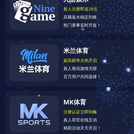
App Store
Google Play