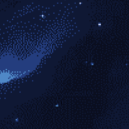
支持欧洲杯赛程展示。
提升老机型兼容性。
未来我们将
【更新快】
【系
每场比赛的进度、比分、数据都
用了