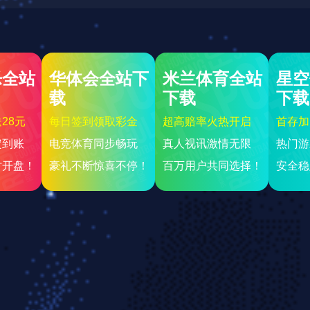
过程的完整性与保密性
行为审计机制
记录关键行为轨迹，搭
实时异常拦截
系统对异常请求进行即
扰。
mk国际体育 · 版本更新历史归
我们记录每次进步，只为更稳定的赛事观看与数据服务。