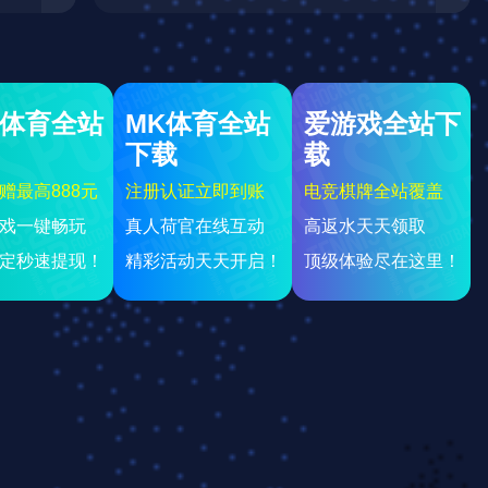
。
配日志溯源功能，协助事后安全验证与应急响应。
时分析处理，防止可疑操作对平台正常秩序造成干
档