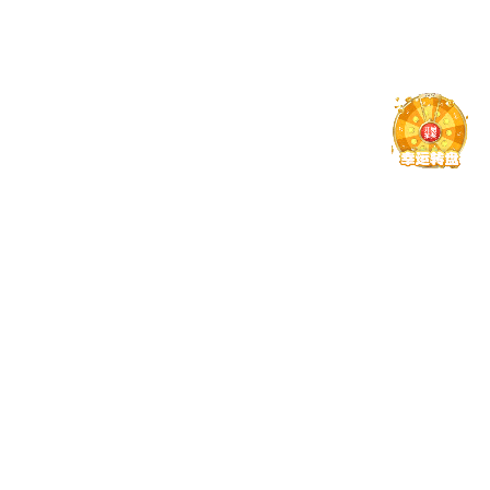
问题。
再者，尽管VAR系统旨在帮助裁判作出正确判断，但
其使用仍然受到一些限制。例如，在某些情况下，如
果主裁定局面足够明确，则不必介入。这一切都使得
我们对于本次争议背后的公平性提出了更多质疑。
3、媒体反应及舆论风潮
随着事件的发展，各大媒体纷纷对此进行了报道与评
论。一些媒体对此表示支持，他们认为廖力生这粒进
球是球队努力拼搏的重要体现，而其他声音则批评这
种缺乏公正性的情况，不应被纵容。不同立场下，各
种解读如雨后春笋般涌现，使得公众对这一事件感到
困惑。