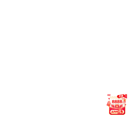
尤其是在社交网络盛行的今天，各类评论迅速传播，
使得话题迅速发酵。有些媒体甚至通过数据分析来支
持自己的观点，例如引用历史上类似案例的数据，以
此来说明廖力生此次进攻合法性存疑。这种方式不仅
增加了讨论深度，也进一步推动了公众舆论的发展。
与此同时，不少知名体育评论员也加入到讨论之中，
他们从不同角度表达看法，有的人强调科技辅助执法
的重要性，有的人则呼吁提升裁判自身素养，以减少
这样的争议再次发生。在不同声音交织下，本次事件
成为了一场舆论风暴，引发广泛关注。
4、专家观点与未来展望
针对此次手球争议，多位足球专家发表了看法。他们
普遍认为，此类情况亟待改进，以维护比赛公正性。