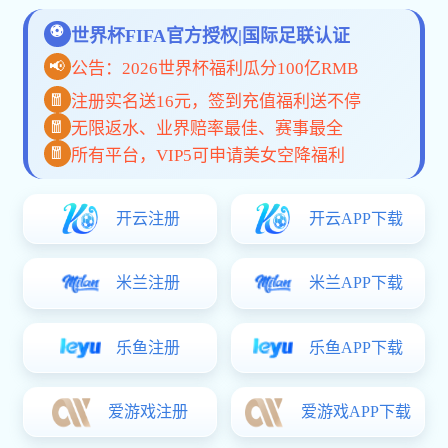
媒体人质疑廖力生进球合法性手球
是否影响了结果