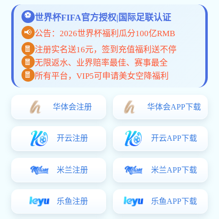
亚利桑那主帅汤米劳埃德拒绝北卡
高薪挖角选择降薪留队继续执教