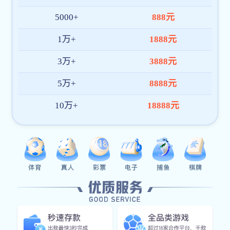
埃斯特旺作为切尔西青训系统培养出来的年轻球员，
在过去几个赛季中逐渐崭露头角。他以出色的技术能
力和稳定的心理素质赢得了教练团队和球迷们的认
可。此次回归代表着他在俱乐部内的重要性日益增
加，尤其是在新赛季前夕。
他的回归不仅意味着个人状态良好，更是切尔西对于
年轻球员重用政策的一次具体体现。在当今足球界，
依赖年轻力量已经成为许多顶级俱乐部的发展趋势，
而切尔西也不例外。埃斯特旺能够重新加入训练，无
疑给其他年轻球员树立了榜样。
此外，尽管面临激烈竞争，但埃斯特旺通过持续努力
获得了机会，这也反映出教练团队对于其潜力的信
任。在接下来的比赛中，他能否抓住这个机会，将会