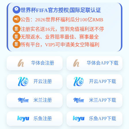
埃斯特旺回归切尔西训练里斯詹姆
斯和约恩森缺席引关注